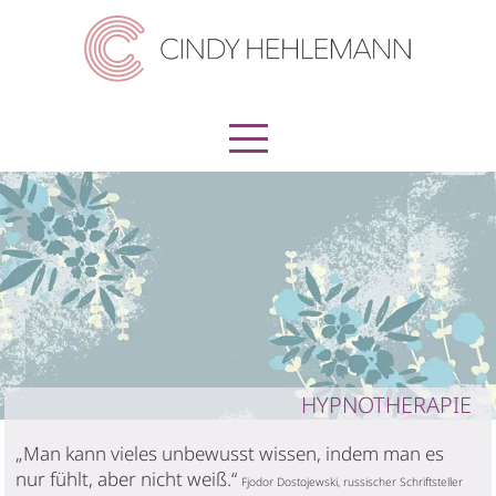
Home
Über mich
Verhaltenstherapie
Schematherapie
Körperorientierte Psychotherapie
HYPNOTHERAPIE
EMDR
„Man kann vieles unbewusst wissen, indem man es
nur fühlt, aber nicht weiß.“
Fjodor Dostojewski, russischer Schriftsteller